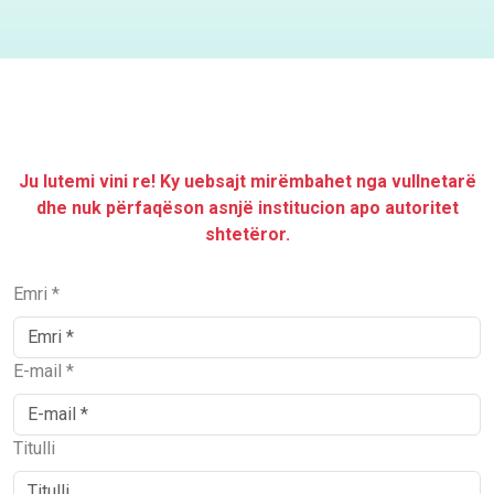
Ju lutemi vini re! Ky uebsajt mirëmbahet nga vullnetarë
dhe nuk përfaqëson asnjë institucion apo autoritet
shtetëror.
Emri *
E-mail *
Titulli