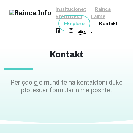
Institucionet
Rainca
Rreth Nesh
Lajme
Eksploro
Kontakt
AL
Kontakt
Për çdo gjë mund të na kontaktoni duke
plotësuar formularin më poshtë.