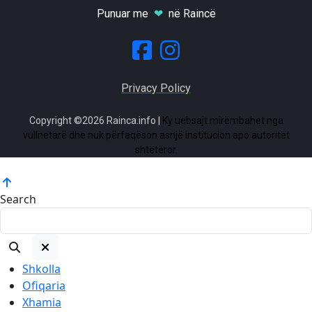
Punuar me
❤
në Raincë
Privacy Policy
Copyright ©2026 Rainca.info |
Ky uebsajt mirëmbahet nga
vullnetarë dhe nuk përfaqëson asnjë institucion apo autoritet
shtetëror.
Search
Shkolla
Ofiqaria
Xhamia